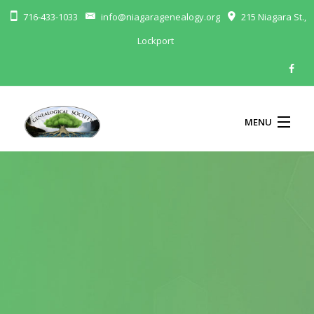
716-433-1033
info@niagaragenealogy.org
215 Niagara St.,
Lockport
MENU
ABOUT
MEMBERSHIP
BLOG
CALENDAR