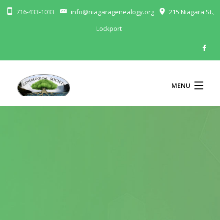
716-433-1033
info@niagaragenealogy.org
215 Niagara St.,
Lockport
MENU
ABOUT
MEMBERSHIP
BLOG
CALENDAR